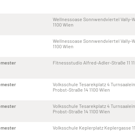
Wellnessoase Sonnwendviertel Vally-W
1100 Wien
Wellnessoase Sonnwendviertel Vally-W
1100 Wien
emester
Fitnessstudio Alfred-Adler-Straße 11 1
emester
Volksschule Tesarekplatz 4 Turnsaalei
Probst-Straße 14 1100 Wien
emester
Volksschule Tesarekplatz 4 Turnsaalei
Probst-Straße 14 1100 Wien
emester
Volksschule Keplerplatz Keplergasse 1