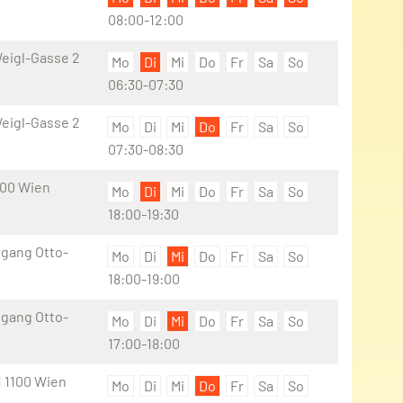
08:00-12:00
eigl-Gasse 2
Mo
Di
Mi
Do
Fr
Sa
So
06:30-07:30
eigl-Gasse 2
Mo
Di
Mi
Do
Fr
Sa
So
07:30-08:30
100 Wien
Mo
Di
Mi
Do
Fr
Sa
So
18:00-19:30
ngang Otto-
Mo
Di
Mi
Do
Fr
Sa
So
18:00-19:00
ngang Otto-
Mo
Di
Mi
Do
Fr
Sa
So
17:00-18:00
1 1100 Wien
Mo
Di
Mi
Do
Fr
Sa
So