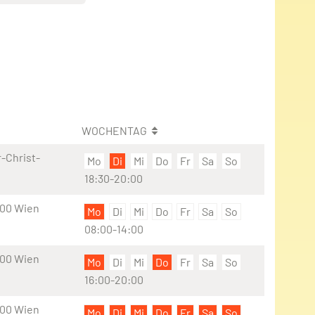
WOCHENTAG
r-Christ-
Mo
Di
Mi
Do
Fr
Sa
So
18:30-20:00
100 Wien
Mo
Di
Mi
Do
Fr
Sa
So
08:00-14:00
100 Wien
Mo
Di
Mi
Do
Fr
Sa
So
16:00-20:00
100 Wien
Mo
Di
Mi
Do
Fr
Sa
So