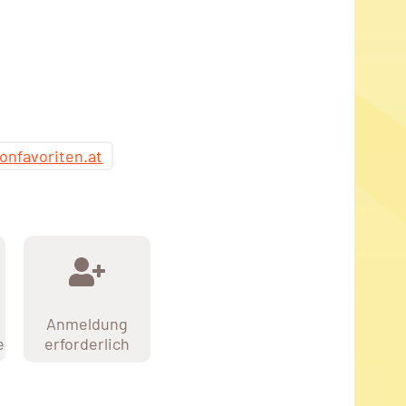
onfavoriten.at
Anmeldung
e
erforderlich