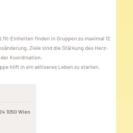
fit-Einheiten finden in Gruppen zu maximal 12
nsänderung. Ziele sind die Stärkung des Herz-
 der Koordination.
e hilft in ein aktiveres Leben zu starten.
 24 1050 Wien