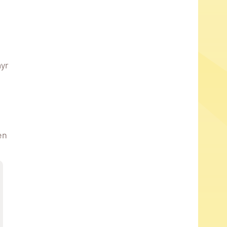
yr
en