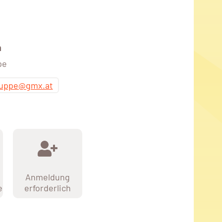
n
pe
huppe@gmx.at
Anmeldung
e
erforderlich