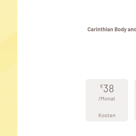
Carinthian Body an
38
€
/Monat
Kosten