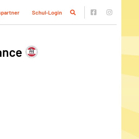
spartner
Schul-Login
ance