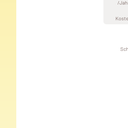
/Jah
Kost
Sch