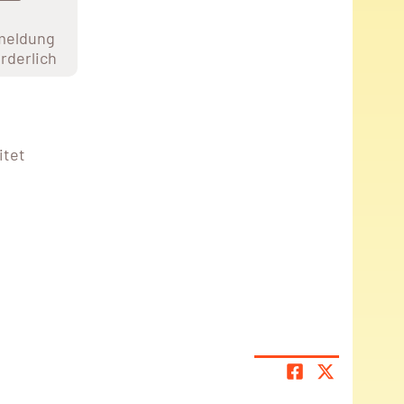
meldung
orderlich
itet