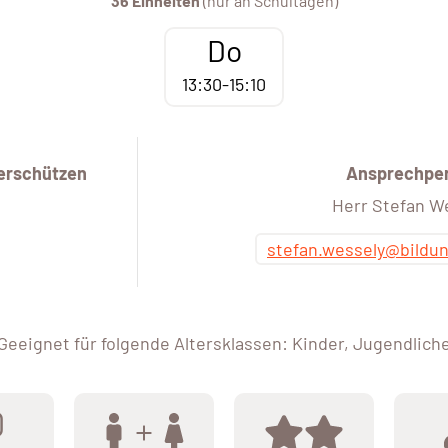
36 Einheiten
(nur an Schultagen)
Do
13:30-15:10
erschützen
Ansprechpe
Herr Stefan W
stefan.wessely@bildu
Geeignet für folgende Altersklassen: Kinder, Jugendlich
0