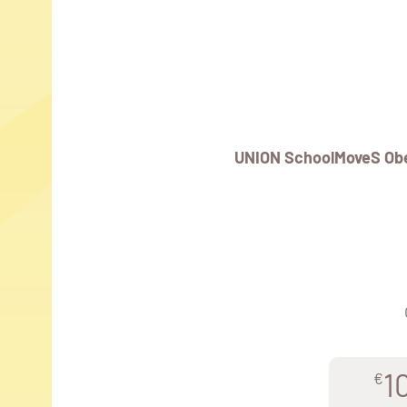
UNION SchoolMoveS Ob
1
€