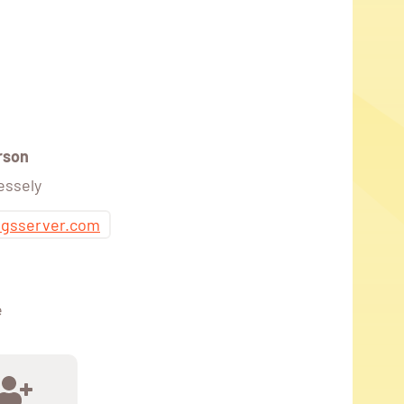
rson
essely
ngsserver.com
e