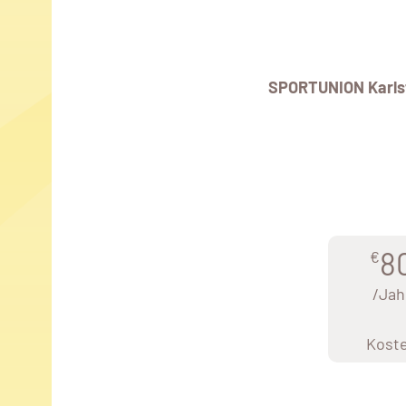
SPORTUNION Karls
8
€
/Jah
Kost