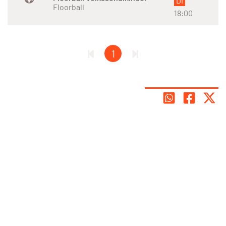
Di
Floorball
18:00
1