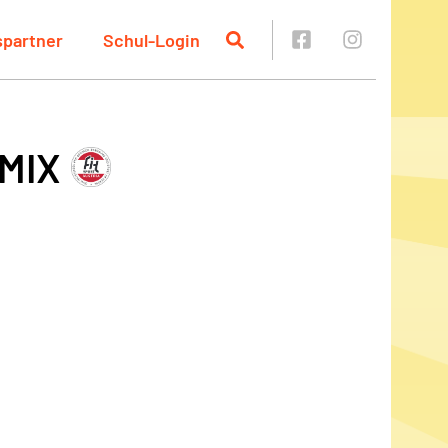
spartner
Schul-Login
 MIX