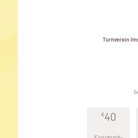
Turnverein Im
G
40
€
Einschreib-