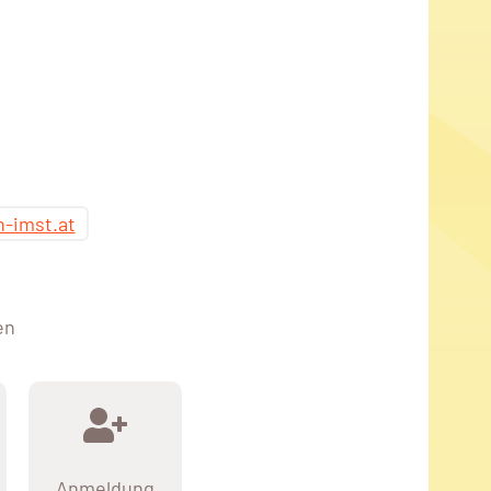
n-imst.at
en
Anmeldung