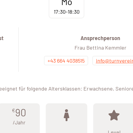
Mo
17:30-18:30
st
Ansprechperson
Frau Bettina Kemmler
+43 664 4038515
info@turnverei
eeignet für folgende Altersklassen: Erwachsene, Senior
90
€
/Jahr
Level