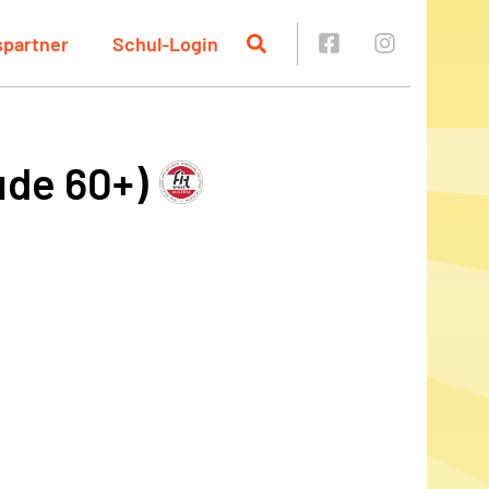
spartner
Schul-Login
ude 60+)