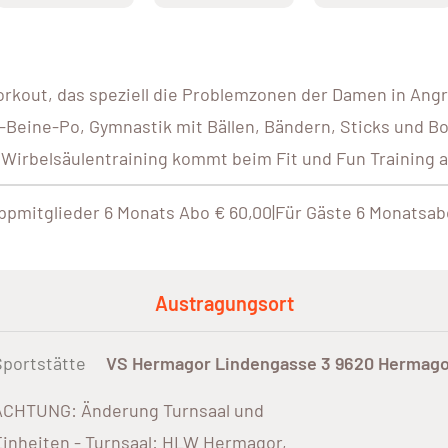
orkout, das speziell die Problemzonen der Damen in Angri
Beine-Po, Gymnastik mit Bällen, Bändern, Sticks und Boot
rbelsäulentraining kommt beim Fit und Fun Training auf
ppmitglieder 6 Monats Abo € 60,00|Für Gäste 6 Monatsab
Austragungsort
Sportstätte
VS Hermagor Lindengasse 3 9620 Hermago
ACHTUNG: Änderung Turnsaal und
inheiten - Turnsaal: HLW Hermagor,