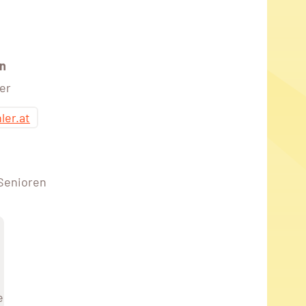
n
er
ler.at
 Senioren
e