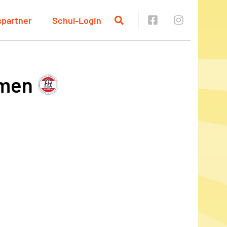
spartner
Schul-Login
amen