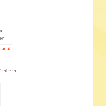
n
er
ler.at
 Senioren