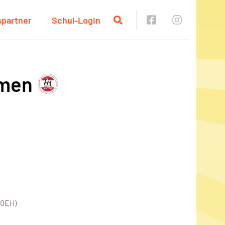
spartner
Schul-Login
amen
10EH)