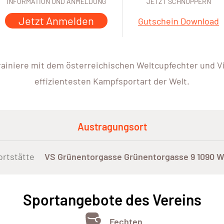
INFORMATION UND ANMELDUNG
JETZT SCHNUPPERN
Jetzt Anmelden
Gutschein Download
trainiere mit dem österreichischen Weltcupfechter und V
effizientesten Kampfsportart der Welt.
Austragungsort
ortstätte
VS Grünentorgasse Grünentorgasse 9 1090 W
Sportangebote des Vereins
Fechten