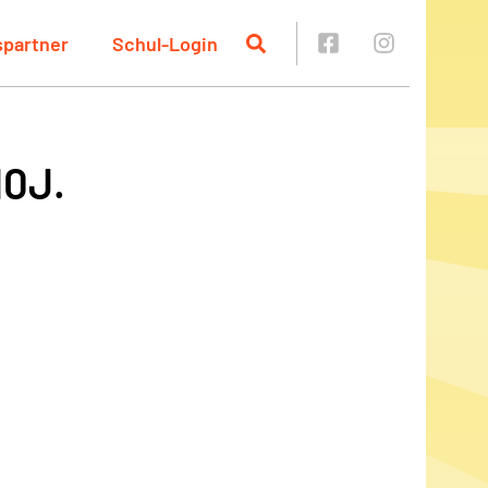
spartner
Schul-Login
10J.