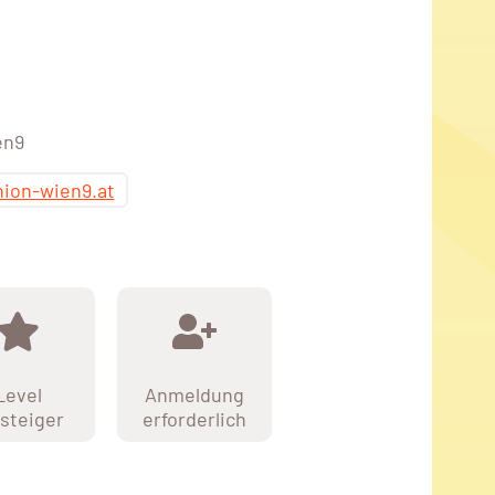
en9
nion-wien9.at
Level
Anmeldung
steiger
erforderlich