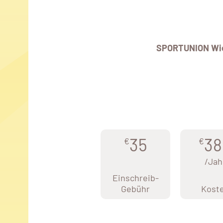
SPORTUNION Wi
35
38
€
€
/Jah
Einschreib-
Gebühr
Kost