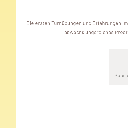
Die ersten Turnübungen und Erfahrungen im 
abwechslungsreiches Progra
Sport