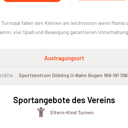
Turnsaal fallen den Kleinen am leichtesten wenn Mama
mm, viel Spaß und Bewegung garantieren Unterhaltung 
Austragungsort
stätte
Sportzentrum Döbling U-Bahn Bogen 189-191 119
Sportangebote des Vereins
Eltern-Kind Turnen