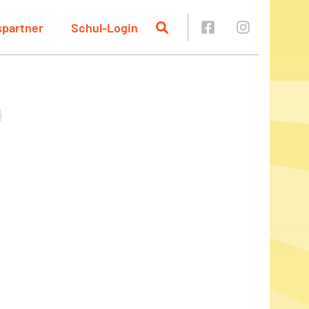
spartner
Schul-Login