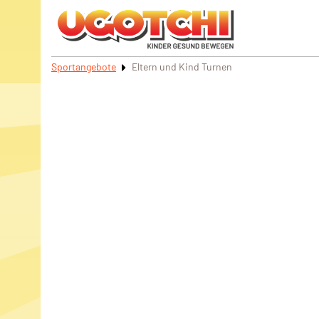
Sportangebote
Eltern und Kind Turnen