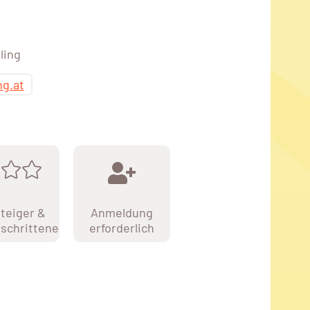
ling
ng.at
teiger &
Anmeldung
schrittene
erforderlich