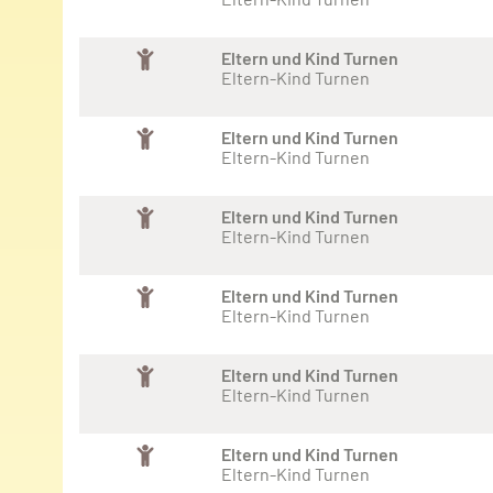
Eltern und Kind Turnen
Eltern-Kind Turnen
Eltern und Kind Turnen
Eltern-Kind Turnen
Eltern und Kind Turnen
Eltern-Kind Turnen
Eltern und Kind Turnen
Eltern-Kind Turnen
Eltern und Kind Turnen
Eltern-Kind Turnen
Eltern und Kind Turnen
Eltern-Kind Turnen