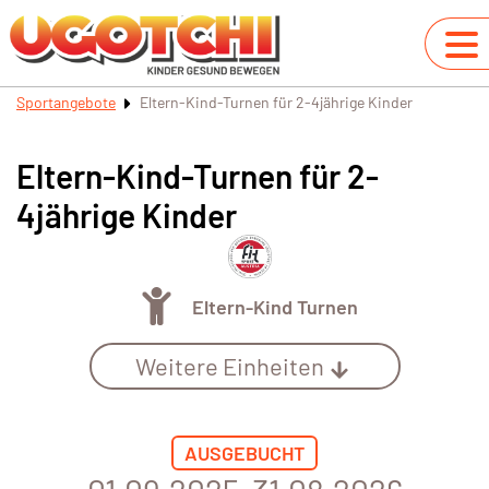
Sportangebote
Eltern-Kind-Turnen für 2-4jährige Kinder
Eltern-Kind-Turnen für 2-
4jährige Kinder
Eltern-Kind Turnen
Weitere Einheiten
AUSGEBUCHT