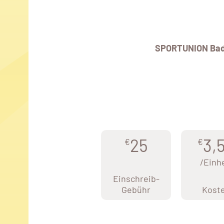
SPORTUNION Bad 
25
3,
€
€
/Einh
Einschreib-
Gebühr
Kost