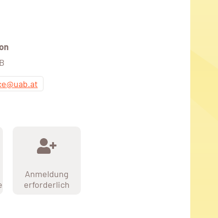
on
AB
ice@uab.at
Anmeldung
e
erforderlich