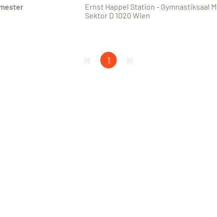
emester
Ernst Happel Station - Gymnastiksaal Me
Sektor D 1020 Wien
1