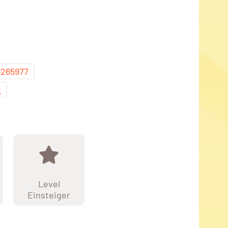
6265977
t
Level
Einsteiger