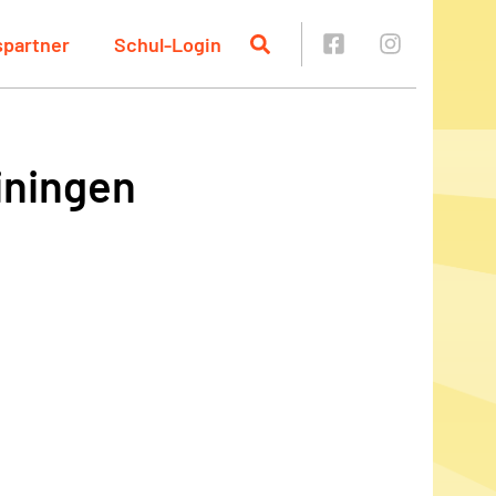
spartner
Schul-Login
iningen