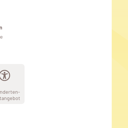
n
ne
nderten-
tangebot