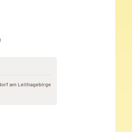
d
dorf am Leithagebirge