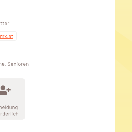
tter
gmx.at
ne, Senioren
meldung
orderlich