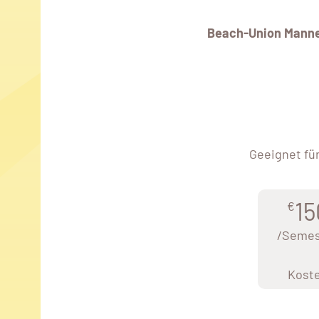
Beach-Union Manne
Geeignet fü
15
€
/Semes
Kost