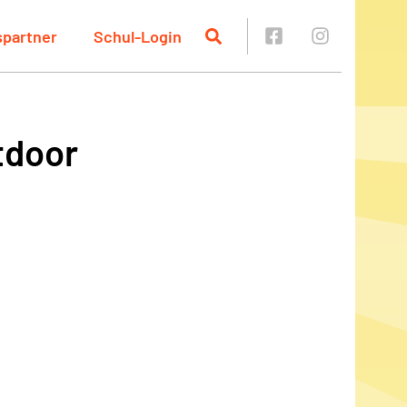
spartner
Schul-Login
tdoor