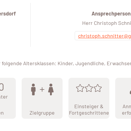
rsdorf
Ansprechperson
Herr Christoph Schni
christoph.schnitter@
r folgende Altersklassen: Kinder, Jugendliche, Erwachse
0
ter
Einsteiger &
An
en
Zielgruppe
Fortgeschrittene
erf