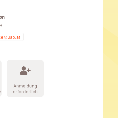
on
AB
ice@uab.at
Anmeldung
e
erforderlich