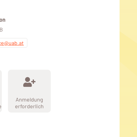
on
AB
ice@uab.at
Anmeldung
e
erforderlich