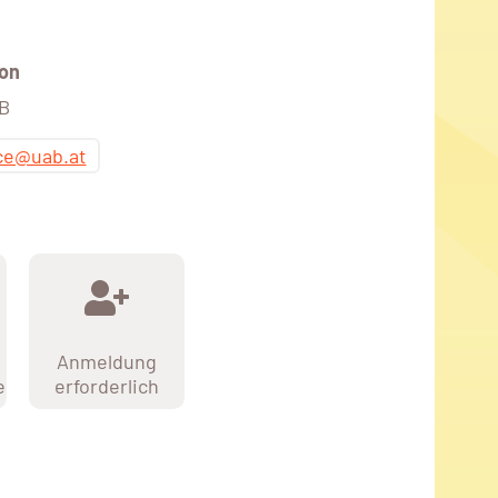
on
AB
ice@uab.at
Anmeldung
e
erforderlich