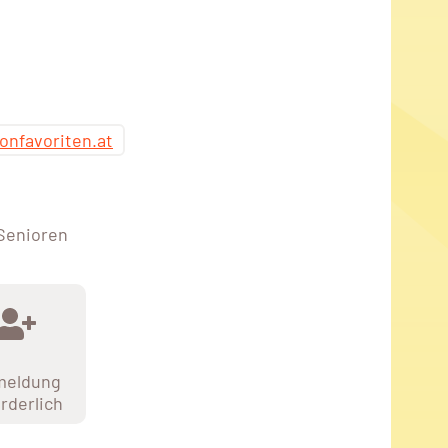
onfavoriten.at
 Senioren
meldung
orderlich