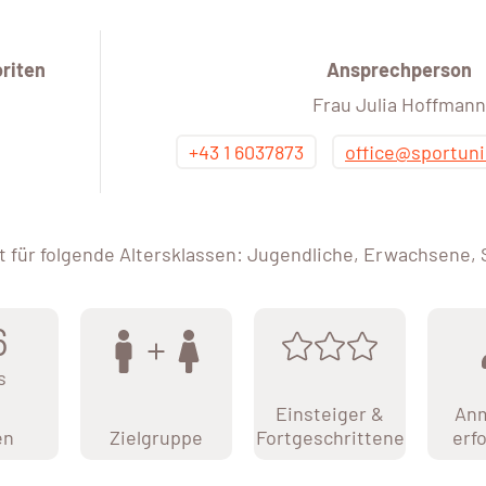
riten
Ansprechperson
Frau Julia Hoffmann
+43 1 6037873
office@sportuni
 für folgende Altersklassen: Jugendliche, Erwachsene,
6
s
Einsteiger &
An
en
Zielgruppe
Fortgeschrittene
erf