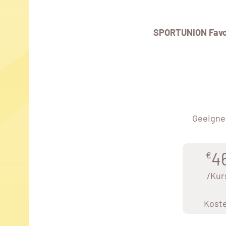
SPORTUNION Favo
Geeignet
4
€
/Kur
Kost