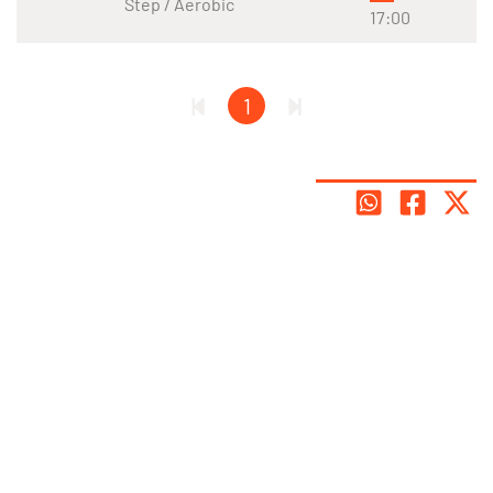
Step / Aerobic
17:00
1