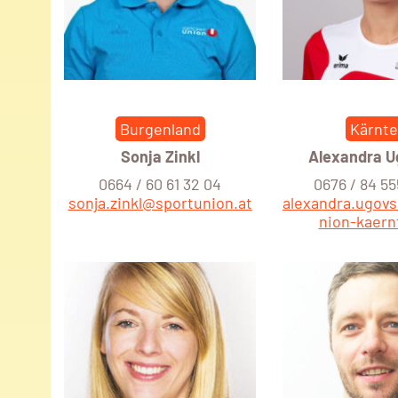
Burgenland
Kärnt
Sonja Zinkl
Alexandra 
0664 / 60 61 32 04
0676 / 84 55
sonja.zinkl@sportunion.at
alexandra.ugov
nion-kaern