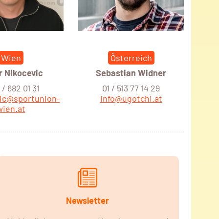
Wien
Österreich
r Nikocevic
Sebastian Widner
/ 682 01 31
01 / 513 77 14 29
vic@sportunion-
info@ugotchi.at
wien.at
Newsletter