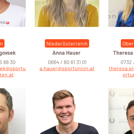
en
Niederösterreich
Ober
Ugovsek
Anna Hauer
Theresa
5 88 30
0664 / 60 61 31 01
0732 /
sek@sportu
a.hauer@sportunion.at
theresa.
ten.at
ortu