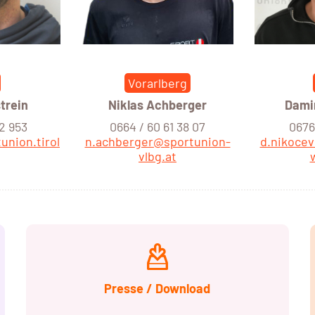
Vorarlberg
trein
Niklas Achberger
Dami
12 953
0664 / 60 61 38 07
0676 
union.tirol
n.achberger@sportunion-
d.nikoce
vlbg.at
Presse / Download