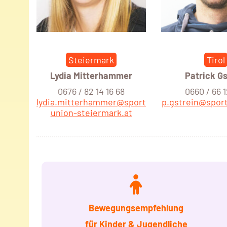
Steiermark
Tirol
Lydia Mitterhammer
Patrick Gs
0676 / 82 14 16 68
0660 / 66 
lydia.mitterhammer@sport
p.gstrein@sport
union-steiermark.at
Bewegungsempfehlung
für Kinder
& Jugendliche