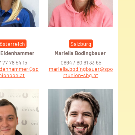
österreich
Salzburg
 Eidenhammer
Mariella Bodingbauer
 77 78 54 15
0664 / 60 61 33 65
eidenhammer@sp
mariella.bodingbauer@spo
nionooe.at
rtunion-sbg.at